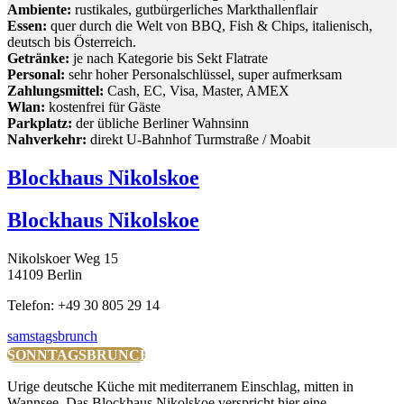
Ambiente:
rustikales, gutbürgerliches Markthallenflair
Essen:
quer durch die Welt von BBQ, Fish & Chips, italienisch,
deutsch bis Österreich.
Getränke:
je nach Kategorie bis Sekt Flatrate
Personal:
sehr hoher Personalschlüssel, super aufmerksam
Zahlungsmittel:
Cash, EC, Visa, Master, AMEX
Wlan:
kostenfrei für Gäste
Parkplatz:
der übliche Berliner Wahnsinn
Nahverkehr:
direkt U-Bahnhof Turmstraße / Moabit
Blockhaus Nikolskoe
Blockhaus Nikolskoe
Nikolskoer Weg 15
14109 Berlin
Telefon: +49 30 805 29 14
samstagsbrunch
SONNTAGSBRUNCH
Urige deutsche Küche mit mediterranem Einschlag, mitten in
Wannsee. Das Blockhaus Nikolskoe verspricht hier eine