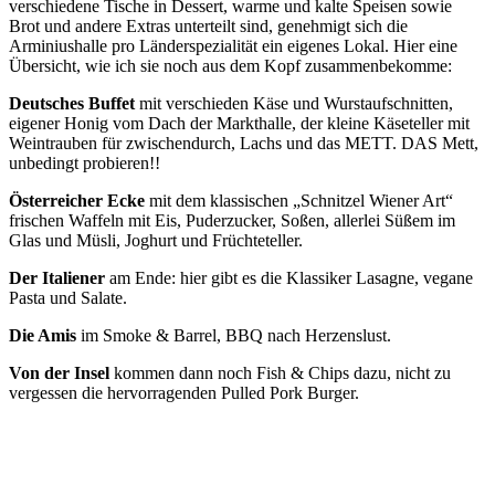
verschiedene Tische in Dessert, warme und kalte Speisen sowie
Brot und andere Extras unterteilt sind, genehmigt sich die
Arminiushalle pro Länderspezialität ein eigenes Lokal. Hier eine
Übersicht, wie ich sie noch aus dem Kopf zusammenbekomme:
Deutsches Buffet
mit verschieden Käse und Wurstaufschnitten,
eigener Honig vom Dach der Markthalle, der kleine Käseteller mit
Weintrauben für zwischendurch, Lachs und das METT. DAS Mett,
unbedingt probieren!!
Österreicher Ecke
mit dem klassischen „Schnitzel Wiener Art“
frischen Waffeln mit Eis, Puderzucker, Soßen, allerlei Süßem im
Glas und Müsli, Joghurt und Früchteteller.
Der Italiener
am Ende: hier gibt es die Klassiker Lasagne, vegane
Pasta und Salate.
Die Amis
im Smoke & Barrel, BBQ nach Herzenslust.
Von der Insel
kommen dann noch Fish & Chips dazu, nicht zu
vergessen die hervorragenden Pulled Pork Burger.