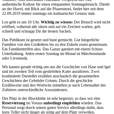
authentische Kulisse für einen entspannten Sonntagsbrunch. Direkt
an der Havel, mit Blick auf die Pfaueninsel, findet hier seit dem
22.09.2019 immer sonntags ein kulinarischer Genuss statt.
Los geht es um 10 Uhr.
Wichtig zu wissen:
Der Brunch wird nicht
eröffnet, während alle sitzen und auf ein Zeichen warten, geh
schnell und schnapp Dir die besten Sachen.
Das Publikum ist gesetzt und bunt gemischt. Gut bürgerliche
Familien von den Großeltern bis zu den Enkeln essen gemeinsam.
Ein Familientreffen also. Das Ganze garniert mit einem Schuss
Unterhaltung. Jeden ersten Sonntag im Monat ist Märchenstunde
oder Livemusik.
Wir kamen gerade richtig um uns die Geschichte von Hase und Igel
und im zweiten Teil vom gestiefelten Kater anzuhören. Zwei
kostümierte Darsteller erzählen anschaulich die gesammelten
Geschichten der Gebrüder Grimm. Durch die geschickte
Erzählweise und den Wortwitz entstehen je nach Lebensalter des
Zuhörers unterschiedliche Assoziationen.
Der Platz in der Blockhütte ist sehr begrenzt, so dass wir eine
Reservierung
im Voraus
unbedingt empfehlen
würden. Das
Personal sorgt durch seinen guten Service allerdings dafür, dass
leere Teller nicht länger als nötig auf dem Platz verweilen.