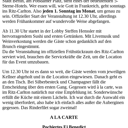
Stadt Berlin, am Potsdamer Platz, steht eines der bedeutenden 5-
Sterne-Hotels. Wer essen will, wie Gott in Frankreich, geht sonntags
ins Ritz-Carlton. Also
jeden 1. Sonntag im Monat
, um genau zu
sein. Offizieller Start der Veranstaltung ist 12.30 Uhr, allerdings
werden Frühankommer auf wundervolle Weise abgefangen.
Ab 11.30 Uhr startet in der Lobby Steffen Henssler mit
hervorragendem Sushi und ersten Getränken. Mit Livemusik und
Weinverkostung werden die Gäste schon gedanklich auf den
Brunch eingestimmt.
Da die Veranstaltung im offiziellen Frühstückraum des Ritz-Carlton
serviert wird, brauchen die Servicekräfte die Zeit, um die Location
für das Event umzubauen.
Um 12.30 Uhr ist es dann so weit, die Gäste werden vom jeweiligen
Kellner abgeholt und in die Location eingewiesen. Danach geht es
an den Tisch. Bei Silberbesteck und Champagner fällt die
Entscheidung über den ersten Gang. Gegessen wird à la carte, was
im Ritz-Carlton natürlich nur eine Empfehlung ist. Sonderwünsche
erfüllt die Küche mit einem Lächeln. Ich war durch die Auswahl ein
wenig überfordert, also habe ich einfach alles außer die Auberginen
gegessen. Das Rinderfilet sogar zweimal!
A LA CARTE
Pochiertes Ei Benedict