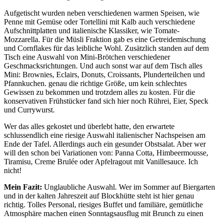
Aufgetischt wurden neben verschiedenen warmen Speisen, wie
Penne mit Gemüse oder Tortellini mit Kalb auch verschiedene
Aufschnittplatten und italienische Klassiker, wie Tomate-
Mozzarella. Für die Müsli Fraktion gab es eine Getreidemischung
und Cornflakes für das leibliche Wohl. Zusätzlich standen auf dem
Tisch eine Auswahl von Mini-Brötchen verschiedener
Geschmacksrichtungen. Und auch sonst war auf dem Tisch alles
Mini: Brownies, Eclairs, Donuts, Croissants, Plunderteilchen und
Pfannkuchen. genau die richtige Größe, um kein schlechtes
Gewissen zu bekommen und trotzdem alles zu kosten. Für die
konservativen Frühstücker fand sich hier noch Rührei, Eier, Speck
und Currywurst.
Wer das alles gekostet und überlebt hatte, den erwartete
schlussendlich eine riesige Auswahl italienischer Nachspeisen am
Ende der Tafel. Allerdings auch ein gesunder Obstsalat. Aber wer
will den schon bei Variationen von: Panna Cotta, Himbeermousse,
Tiramisu, Creme Brulée oder Apfelragout mit Vanillesauce. Ich
nicht!
Mein Fazit:
Unglaubliche Auswahl. Wer im Sommer auf Biergarten
und in der kalten Jahreszeit auf Blockhütte steht ist hier genau
richtig. Tolles Personal, riesiges Buffet und familiäre, gemütliche
Atmosphäre machen einen Sonntagsausflug mit Brunch zu einen