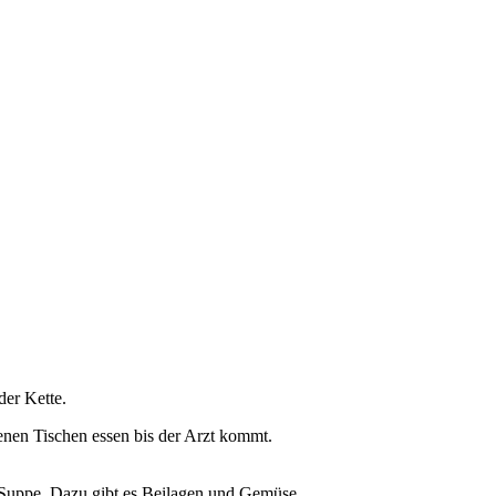
der Kette.
enen Tischen essen bis der Arzt kommt.
Suppe. Dazu gibt es Beilagen und Gemüse.