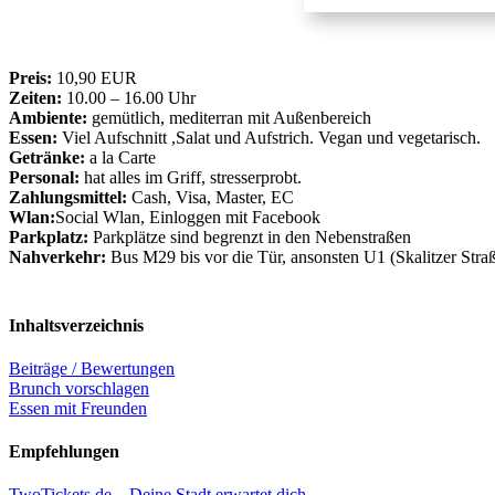
Preis:
10,90 EUR
Zeiten:
10.00 – 16.00 Uhr
Ambiente:
gemütlich, mediterran mit Außenbereich
Essen:
Viel Aufschnitt ,Salat und Aufstrich. Vegan und vegetarisch.
Getränke:
a la Carte
Personal:
hat alles im Griff, stresserprobt.
Zahlungsmittel:
Cash, Visa, Master, EC
Wlan:
Social Wlan, Einloggen mit Facebook
Parkplatz:
Parkplätze sind begrenzt in den Nebenstraßen
Nahverkehr:
Bus M29 bis vor die Tür, ansonsten U1 (Skalitzer Stra
Inhaltsverzeichnis
Beiträge / Bewertungen
Brunch vorschlagen
Essen mit Freunden
Empfehlungen
TwoTickets.de – Deine Stadt erwartet dich