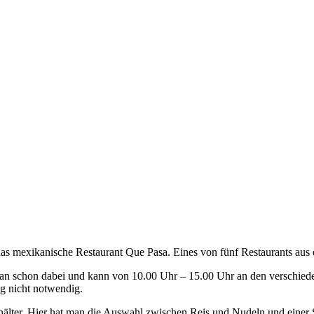
das mexikanische Restaurant Que Pasa. Eines von fünf Restaurants aus 
man schon dabei und kann von 10.00 Uhr – 15.00 Uhr an den verschied
ng nicht notwendig.
lter. Hier hat man die Auswahl zwischen Reis und Nudeln und einer 