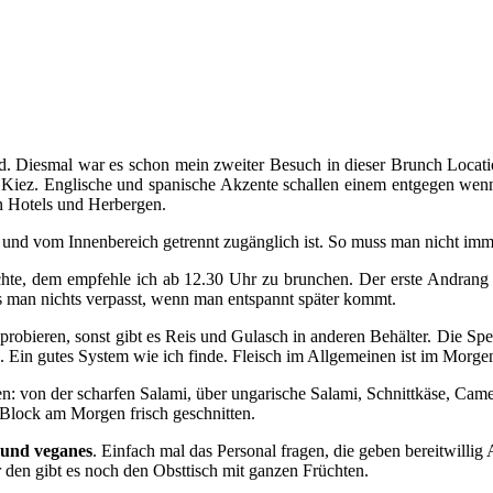
d. Diesmal war es schon mein zweiter Besuch in dieser Brunch Locati
im Kiez. Englische und spanische Akzente schallen einem entgegen wen
n Hotels und Herbergen.
und vom Innenbereich getrennt zugänglich ist. So muss man nicht imme
chte, dem empfehle ich ab 12.30 Uhr zu brunchen. Der erste Andrang
s man nichts verpasst, wenn man entspannt später kommt.
robieren, sonst gibt es Reis und Gulasch in anderen Behälter. Die Spei
Ein gutes System wie ich finde. Fleisch im Allgemeinen ist im Morge
ten: von der scharfen Salami, über ungarische Salami, Schnittkäse, Cam
lock am Morgen frisch geschnitten.
 und veganes
. Einfach mal das Personal fragen, die geben bereitwillig
ür den gibt es noch den Obsttisch mit ganzen Früchten.