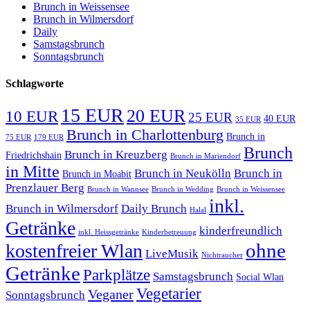
Brunch in Weissensee
Brunch in Wilmersdorf
Daily
Samstagsbrunch
Sonntagsbrunch
Schlagworte
15 EUR
20 EUR
10 EUR
25 EUR
40 EUR
35 EUR
Brunch in Charlottenburg
Brunch in
75 EUR
179 EUR
Brunch
Brunch in Kreuzberg
Friedrichshain
Brunch in Mariendorf
in Mitte
Brunch in Neukölln
Brunch in
Brunch in Moabit
Prenzlauer Berg
Brunch in Wannsee
Brunch in Wedding
Brunch in Weissensee
inkl.
Brunch in Wilmersdorf
Daily Brunch
Halal
Getränke
kinderfreundlich
inkl. Heissgetränke
Kinderbetreuung
ohne
kostenfreier Wlan
LiveMusik
Nichtraucher
Getränke
Parkplätze
Samstagsbrunch
Social Wlan
Vegetarier
Veganer
Sonntagsbrunch