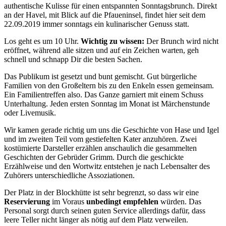
authentische Kulisse für einen entspannten Sonntagsbrunch. Direkt
an der Havel, mit Blick auf die Pfaueninsel, findet hier seit dem
22.09.2019 immer sonntags ein kulinarischer Genuss statt.
Los geht es um 10 Uhr.
Wichtig zu wissen:
Der Brunch wird nicht
eröffnet, während alle sitzen und auf ein Zeichen warten, geh
schnell und schnapp Dir die besten Sachen.
Das Publikum ist gesetzt und bunt gemischt. Gut bürgerliche
Familien von den Großeltern bis zu den Enkeln essen gemeinsam.
Ein Familientreffen also. Das Ganze garniert mit einem Schuss
Unterhaltung. Jeden ersten Sonntag im Monat ist Märchenstunde
oder Livemusik.
Wir kamen gerade richtig um uns die Geschichte von Hase und Igel
und im zweiten Teil vom gestiefelten Kater anzuhören. Zwei
kostümierte Darsteller erzählen anschaulich die gesammelten
Geschichten der Gebrüder Grimm. Durch die geschickte
Erzählweise und den Wortwitz entstehen je nach Lebensalter des
Zuhörers unterschiedliche Assoziationen.
Der Platz in der Blockhütte ist sehr begrenzt, so dass wir eine
Reservierung
im Voraus
unbedingt empfehlen
würden. Das
Personal sorgt durch seinen guten Service allerdings dafür, dass
leere Teller nicht länger als nötig auf dem Platz verweilen.