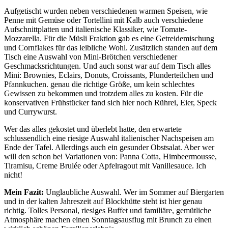
Aufgetischt wurden neben verschiedenen warmen Speisen, wie
Penne mit Gemüse oder Tortellini mit Kalb auch verschiedene
Aufschnittplatten und italienische Klassiker, wie Tomate-
Mozzarella. Für die Müsli Fraktion gab es eine Getreidemischung
und Cornflakes für das leibliche Wohl. Zusätzlich standen auf dem
Tisch eine Auswahl von Mini-Brötchen verschiedener
Geschmacksrichtungen. Und auch sonst war auf dem Tisch alles
Mini: Brownies, Eclairs, Donuts, Croissants, Plunderteilchen und
Pfannkuchen. genau die richtige Größe, um kein schlechtes
Gewissen zu bekommen und trotzdem alles zu kosten. Für die
konservativen Frühstücker fand sich hier noch Rührei, Eier, Speck
und Currywurst.
Wer das alles gekostet und überlebt hatte, den erwartete
schlussendlich eine riesige Auswahl italienischer Nachspeisen am
Ende der Tafel. Allerdings auch ein gesunder Obstsalat. Aber wer
will den schon bei Variationen von: Panna Cotta, Himbeermousse,
Tiramisu, Creme Brulée oder Apfelragout mit Vanillesauce. Ich
nicht!
Mein Fazit:
Unglaubliche Auswahl. Wer im Sommer auf Biergarten
und in der kalten Jahreszeit auf Blockhütte steht ist hier genau
richtig. Tolles Personal, riesiges Buffet und familiäre, gemütliche
Atmosphäre machen einen Sonntagsausflug mit Brunch zu einen