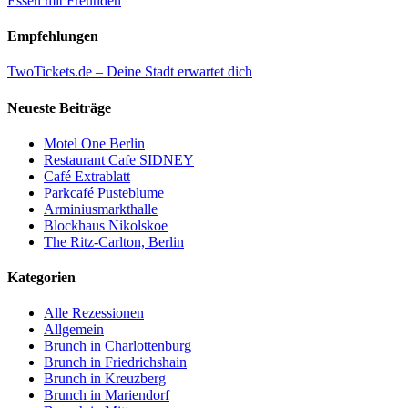
Essen mit Freunden
Empfehlungen
TwoTickets.de – Deine Stadt erwartet dich
Neueste Beiträge
Motel One Berlin
Restaurant Cafe SIDNEY
Café Extrablatt
Parkcafé Pusteblume
Arminiusmarkthalle
Blockhaus Nikolskoe
The Ritz-Carlton, Berlin
Kategorien
Alle Rezessionen
Allgemein
Brunch in Charlottenburg
Brunch in Friedrichshain
Brunch in Kreuzberg
Brunch in Mariendorf