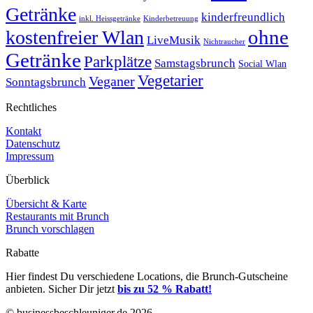
Getränke
kinderfreundlich
inkl. Heissgetränke
Kinderbetreuung
ohne
kostenfreier Wlan
LiveMusik
Nichtraucher
Getränke
Parkplätze
Samstagsbrunch
Social Wlan
Vegetarier
Veganer
Sonntagsbrunch
Rechtliches
Kontakt
Datenschutz
Impressum
Überblick
Übersicht & Karte
Restaurants mit Brunch
Brunch vorschlagen
Rabatte
Hier findest Du verschiedene Locations, die Brunch-Gutscheine
anbieten. Sicher Dir jetzt
bis zu 52 % Rabatt!
© businessbeschleuniger.de 2026