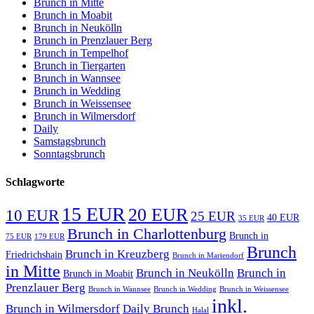
Brunch in Mitte
Brunch in Moabit
Brunch in Neukölln
Brunch in Prenzlauer Berg
Brunch in Tempelhof
Brunch in Tiergarten
Brunch in Wannsee
Brunch in Wedding
Brunch in Weissensee
Brunch in Wilmersdorf
Daily
Samstagsbrunch
Sonntagsbrunch
Schlagworte
15 EUR
20 EUR
10 EUR
25 EUR
40 EUR
35 EUR
Brunch in Charlottenburg
Brunch in
75 EUR
179 EUR
Brunch
Brunch in Kreuzberg
Friedrichshain
Brunch in Mariendorf
in Mitte
Brunch in Neukölln
Brunch in
Brunch in Moabit
Prenzlauer Berg
Brunch in Wannsee
Brunch in Wedding
Brunch in Weissensee
inkl.
Brunch in Wilmersdorf
Daily Brunch
Halal